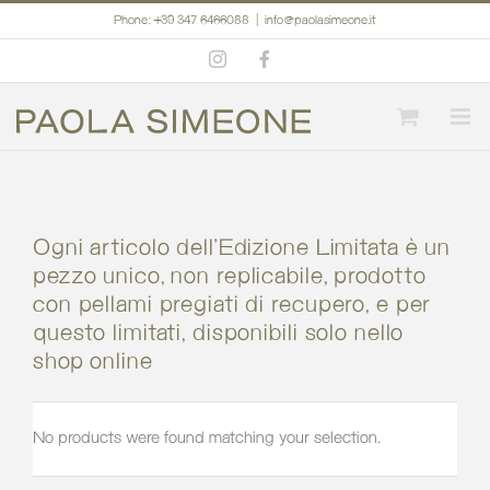
Skip
Phone: +39 347 6466088
|
info@paolasimeone.it
to
Instagram
Facebook
content
Ogni articolo dell’Edizione Limitata è un
pezzo unico, non replicabile, prodotto
con pellami pregiati di recupero, e per
questo limitati, disponibili solo nello
shop online
No products were found matching your selection.