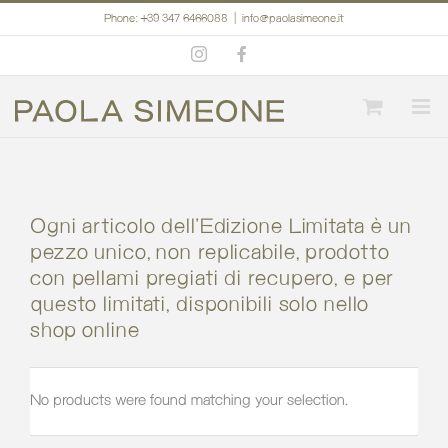
Skip
Phone: +39 347 6466088
|
info@paolasimeone.it
to
Instagram
Facebook
content
Ogni articolo dell’Edizione Limitata è un
pezzo unico, non replicabile, prodotto
con pellami pregiati di recupero, e per
questo limitati, disponibili solo nello
shop online
No products were found matching your selection.