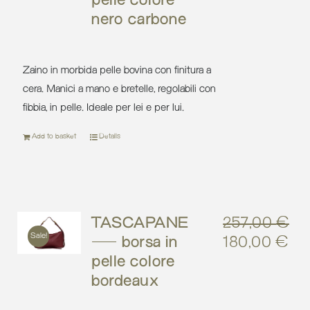
pelle colore
price
pri
nero carbone
was:
is:
364,00 €.
219
Zaino in morbida pelle bovina con finitura a
cera. Manici a mano e bretelle, regolabili con
fibbia, in pelle. Ideale per lei e per lui.
Add to basket
Details
TASCAPANE
257,00
€
Sale!
– borsa in
180,00
€
Original
Cu
pelle colore
price
pri
bordeaux
was:
is:
257,00 €.
18