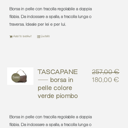
Borsa in pelle con tracolla regolabile a doppia
fibbia. Da indossare a spalla, a tracolla lunga o
traversa. Ideale per lei e per lui.
Add to basket
Details
TASCAPANE
257,00
€
Sale!
– borsa in
180,00
€
Original
Cu
pelle colore
price
pri
verde piombo
was:
is:
257,00 €.
18
Borsa in pelle con tracolla regolabile a doppia
fibbia. Da indossare a spalla, a tracolla lunga o