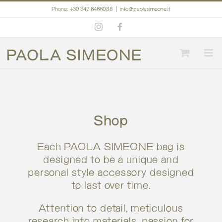
Skip
Phone: +39 347 6466088
|
info@paolasimeone.it
to
Instagram
Facebook
content
Shop
Each PAOLA SIMEONE bag is
designed to be a unique and
personal style accessory designed
to last over time.
Attention to detail, meticulous
research into materials, passion for