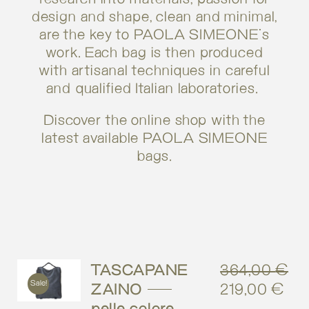
design and shape, clean and minimal,
are the key to PAOLA SIMEONE's
work. Each bag is then produced
with artisanal techniques in careful
and qualified Italian laboratories.
Discover the online shop with the
latest available PAOLA SIMEONE
bags.
TASCAPANE
364,00
€
Sale!
ZAINO –
219,00
€
Original
Cur