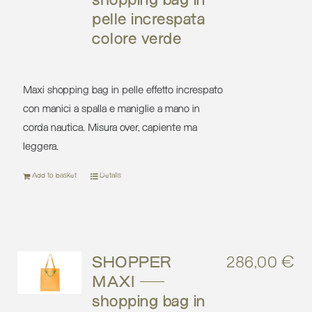
shopping bag in
pelle increspata
colore verde
Maxi shopping bag in pelle effetto increspato
con manici a spalla e maniglie a mano in
corda nautica. Misura over, capiente ma
leggera.
Add to basket
Details
SHOPPER
286,00
€
MAXI –
shopping bag in