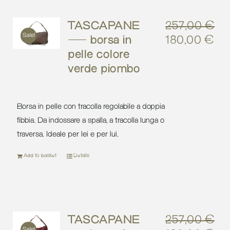
TASCAPANE
257,00
€
Sale!
– borsa in
180,00
€
Original
Cu
pelle colore
price
pri
verde piombo
was:
is:
257,00 €.
18
Borsa in pelle con tracolla regolabile a doppia
fibbia. Da indossare a spalla, a tracolla lunga o
traversa. Ideale per lei e per lui.
Add to basket
Details
TASCAPANE
257,00
€
Sale!