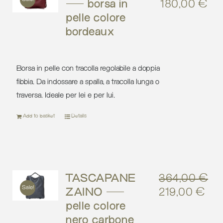
– borsa in
180,00
€
Original
Cu
pelle colore
price
pri
bordeaux
was:
is:
257,00 €.
18
Borsa in pelle con tracolla regolabile a doppia
fibbia. Da indossare a spalla, a tracolla lunga o
traversa. Ideale per lei e per lui.
Add to basket
Details
TASCAPANE
364,00
€
Sale!
ZAINO –
219,00
€
Original
Cur
pelle colore
price
pri
nero carbone
was:
is: