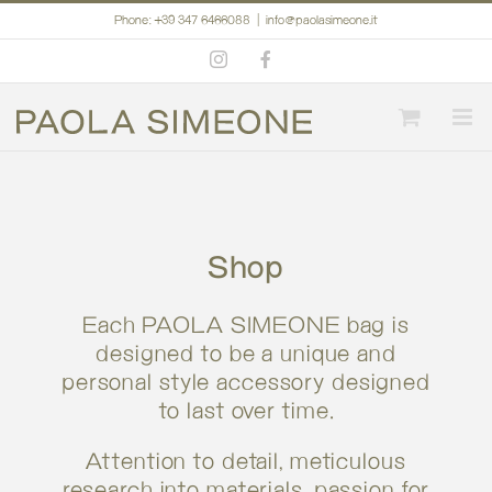
Skip
Phone: +39 347 6466088
|
info@paolasimeone.it
to
Instagram
Facebook
content
Shop
Each PAOLA SIMEONE bag is
designed to be a unique and
personal style accessory designed
to last over time.
Attention to detail, meticulous
research into materials, passion for