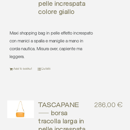
pelle increspata
colore giallo
Maxi shopping bag in pelle effetto increspato
con manici a spalla e maniglie a mano in
corda nautica. Misura over, capiente ma
leggera.
Add to basket
Details
TASCAPANE
286,00
€
– borsa
tracolla larga in
pelle increspata