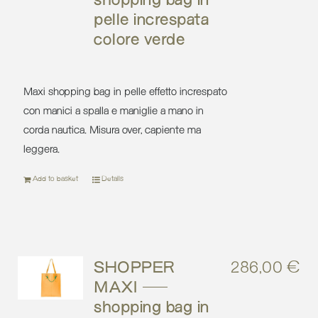
shopping bag in
pelle increspata
colore verde
Maxi shopping bag in pelle effetto increspato
con manici a spalla e maniglie a mano in
corda nautica. Misura over, capiente ma
leggera.
Add to basket
Details
SHOPPER
286,00
€
MAXI –
shopping bag in