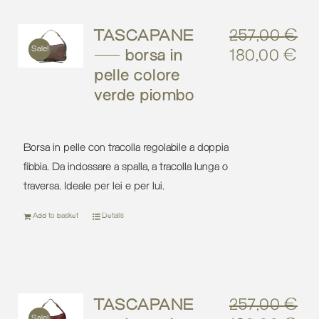
TASCAPANE
257,00
€
Sale!
– borsa in
180,00
€
Original
Cu
pelle colore
price
pri
verde piombo
was:
is:
257,00 €.
18
Borsa in pelle con tracolla regolabile a doppia
fibbia. Da indossare a spalla, a tracolla lunga o
traversa. Ideale per lei e per lui.
Add to basket
Details
TASCAPANE
257,00
€
Sale!