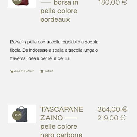
– borsa in
180,00
€
Original
Cu
pelle colore
price
pri
bordeaux
was:
is:
257,00 €.
18
Borsa in pelle con tracolla regolabile a doppia
fibbia. Da indossare a spalla, a tracolla lunga o
traversa. Ideale per lei e per lui.
Add to basket
Details
TASCAPANE
364,00
€
Sale!
ZAINO –
219,00
€
Original
Cur
pelle colore
price
pri
nero carbone
was:
is: