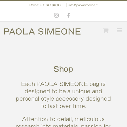
Skip
Phone: +39 347 6466088
|
info@paolasimeone.it
to
Instagram
Facebook
content
Shop
Each PAOLA SIMEONE bag is
designed to be a unique and
personal style accessory designed
to last over time.
Attention to detail, meticulous
research into materials, passion for