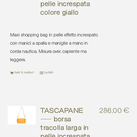
pelle increspata
colore giallo
Maxi shopping bag in pelle effetto increspato
con manici a spalla e maniglie a mano in
corda nautica. Misura over, capiente ma
leggera.
Add to basket
Details
TASCAPANE
286,00
€
– borsa
tracolla larga in
pelle increspata