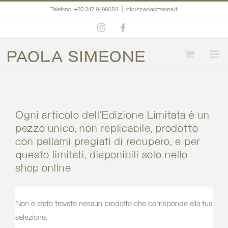
Salta
Telefono: +39 347 6466088
|
info@paolasimeone.it
al
Instagram
Facebook
contenuto
Ogni articolo dell’Edizione Limitata è un
pezzo unico, non replicabile, prodotto
con pellami pregiati di recupero, e per
questo limitati, disponibili solo nello
shop online
Non è stato trovato nessun prodotto che corrisponde alla tua
selezione.