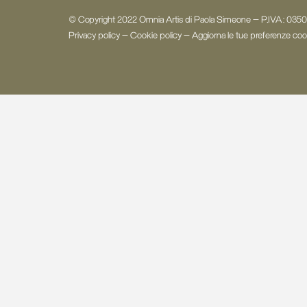
© Copyright 2022 Omnia Artis di Paola Simeone - P.IVA: 03
Privacy policy
-
Cookie policy
-
Aggiorna le tue preferenze coo