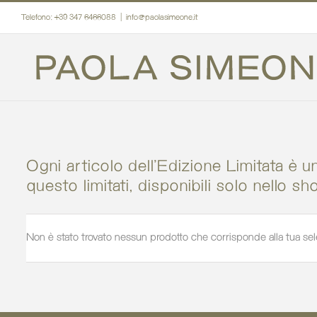
Salta
Telefono: +39 347 6466088
|
info@paolasimeone.it
al
contenuto
Ogni articolo dell’Edizione Limitata è u
questo limitati, disponibili solo nello sh
Non è stato trovato nessun prodotto che corrisponde alla tua sel