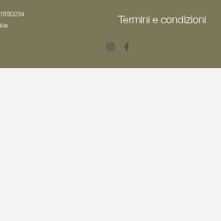
501890234
Termini e condizioni
kie
Instagram
Facebook