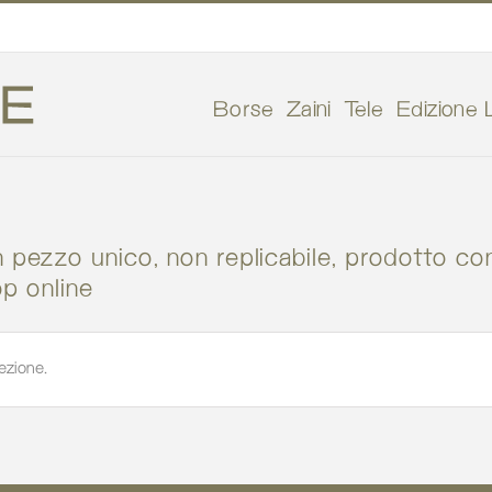
Borse
Zaini
Tele
Edizione L
n pezzo unico, non replicabile, prodotto con
op online
ezione.