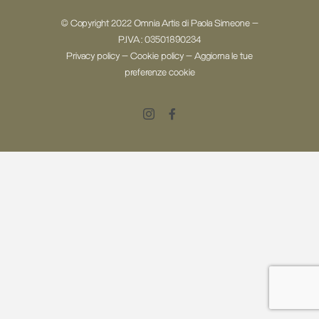
© Copyright 2022 Omnia Artis di Paola Simeone -
P.IVA: 03501890234
Privacy policy
-
Cookie policy
-
Aggiorna le tue
preferenze cookie
Instagram
Facebook