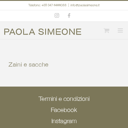
Salta
Telefono: +39 347 6466088
|
info@paolasimeone.it
al
Instagram
Facebook
contenuto
Zaini e sacche
Termini e condizioni
Facebook
Instagram