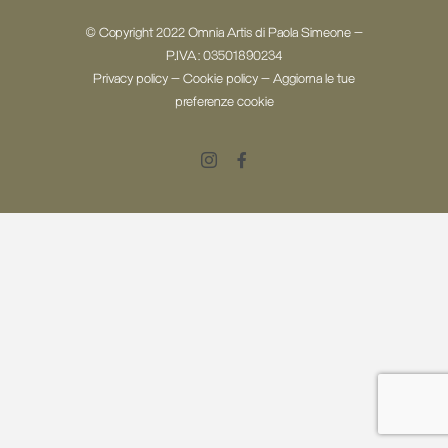
© Copyright 2022 Omnia Artis di Paola Simeone -
P.IVA: 03501890234
Privacy policy
-
Cookie policy
-
Aggiorna le tue
preferenze cookie
Instagram
Facebook