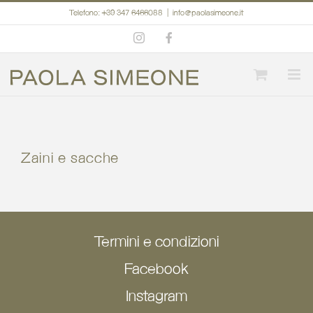
Salta
Telefono: +39 347 6466088
|
info@paolasimeone.it
al
Instagram
Facebook
contenuto
Zaini e sacche
Termini e condizioni
Facebook
Instagram