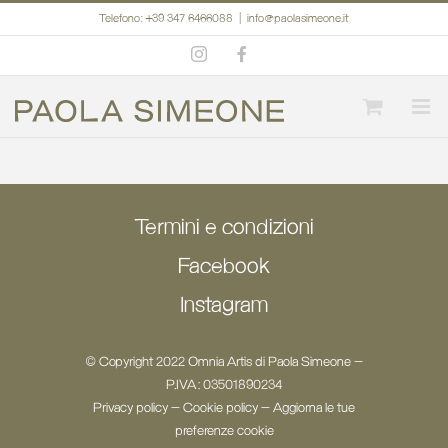
Salta
Telefono: +39 347 6466088
|
info@paolasimeone.it
al
Instagram
Facebook
contenuto
Termini e condizioni
Facebook
Instagram
© Copyright 2022 Omnia Artis di Paola Simeone -
P.IVA: 03501890234
Privacy policy
-
Cookie policy
-
Aggiorna le tue
preferenze cookie