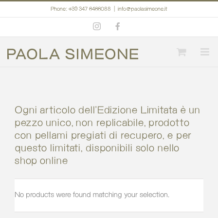
Skip
Phone: +39 347 6466088
|
info@paolasimeone.it
to
Instagram
Facebook
content
Ogni articolo dell’Edizione Limitata è un
pezzo unico, non replicabile, prodotto
con pellami pregiati di recupero, e per
questo limitati, disponibili solo nello
shop online
No products were found matching your selection.