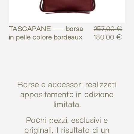
TASCAPANE – borsa
257,00
€
in pelle colore bordeaux
180,00
€
Il
Il
prezzo
pre
originale
attu
era:
è:
257,00 €.
180
Borse e accessori realizzati
appositamente in edizione
limitata.
Pochi pezzi, esclusivi e
originali, il risultato di un