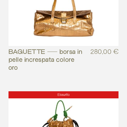
BAGUETTE – borsa in
280,00
€
pelle increspata colore
oro
Esaurito