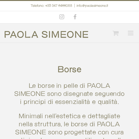
Salta
Telefono: +39 347 6466088
|
info@paolasimeone.it
al
Instagram
Facebook
contenuto
Borse
Le borse in pelle di PAOLA
SIMEONE sono disegnate seguendo
i principi di essenzialità e qualità.
Minimali nell’estetica e dettagliate
nella struttura, le borse di PAOLA
SIMEONE sono progettate con cura