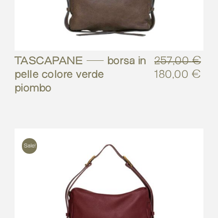
TASCAPANE – borsa in
257,00
€
pelle colore verde
180,00
€
Il
Il
piombo
prezzo
pre
originale
att
era:
è:
257,00 €.
180
Sale!