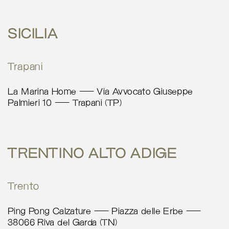
More info
SICILIA
5148.5 km
Calcola percorso
Trapani
Via Uno
La Marina Home – Via Avvocato Giuseppe
Corso Palestro 38B
Palmieri 10 – Trapani (TP)
Brescia 25125
Italy
More info
TRENTINO ALTO ADIGE
5162 km
Calcola percorso
Trento
Paola Simeone studio design
Ping Pong Calzature – Piazza delle Erbe –
Via Mantovana 83E
38066 Riva del Garda (TN)