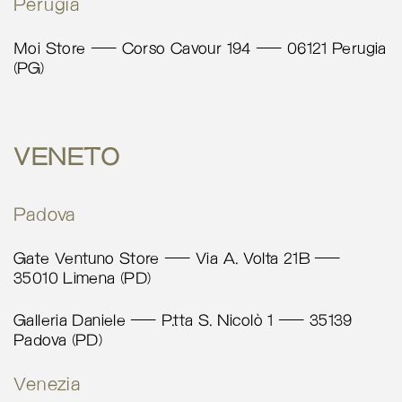
Perugia
Via A. Volta 21B
Limena PD 35010
Moi Store – Corso Cavour 194 – 06121 Perugia
Italy
(PG)
More info
5188 km
VENETO
Calcola percorso
Padova
Ping Pong Calzature
Piazza delle Erbe
Gate Ventuno Store – Via A. Volta 21B –
Riva del Garda TN 38066
35010 Limena (PD)
Italy
Galleria Daniele – P.tta S. Nicolò 1 – 35139
More info
Padova (PD)
5211.5 km
Venezia
Calcola percorso