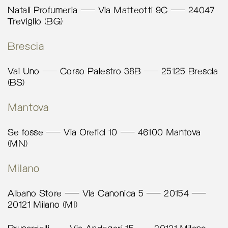
A&P Paola Signorelli
Natali Profumeria – Via Matteotti 9C – 24047
Via Sant’Eufemia 55
Treviglio (BG)
Modena 41124
Italy
Brescia
More info
Vai Uno – Corso Palestro 38B – 25125 Brescia
(BS)
5080.4 km
Calcola percorso
Mantova
Se Fosse
Se fosse – Via Orefici 10 – 46100 Mantova
Via Orefici, 10
(MN)
Mantova 46100
Italy
Milano
More info
Albano Store – Via Canonica 5 – 20154 –
20121 Milano (MI)
5132.3 km