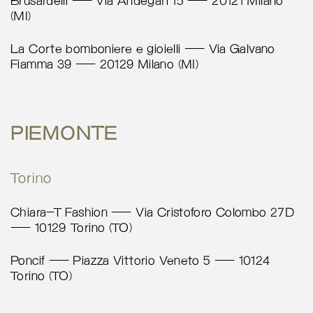
Calcola percorso
Brusardelli – Via Andegari 15 – 20121 Milano
(MI)
La Corte Milano – Bomboniere e
La Corte bomboniere e gioielli – Via Galvano
Gioielli
Fiamma 39 – 20129 Milano (MI)
Via Galvano Fiamma 39
Milano 20129
Italy
PIEMONTE
More info
5136 km
Torino
Calcola percorso
Chiara-T Fashion – Via Cristoforo Colombo 27D
Brusadelli
– 10129 Torino (TO)
Via Andegari 15
Milano 20121
Poncif – Piazza Vittorio Veneto 5 – 10124
Italy
Torino (TO)
More info