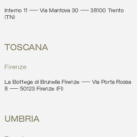
Verona 37137
Italia
Interno 11 – Via Mantova 30 – 38100 Trento
(TN)
More info
5164.1 km
TOSCANA
Calcola percorso
Galleria Daniele
Firenze
P.tta San Nicolò 1
Padova 35139
La Bottega di Brunella Firenze – Via Porta Rossa
Italy
8 – 50123 Firenze (FI)
More info
5182.2 km
UMBRIA
Calcola percorso
Gate Ventuno