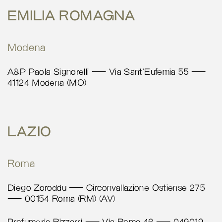
Italy
EMILIA ROMAGNA
More info
4993.6 km
Modena
Calcola percorso
A&P Paola Signorelli – Via Sant’Eufemia 55 –
Le Malefatte
41124 Modena (MO)
Via Caterina Rossi 4R
Genova 16154
Italy
LAZIO
More info
Roma
5016.6 km
Calcola percorso
Diego Zoroddu – Circonvallazione Ostiense 275
– 00154 Roma (RM) (AV)
Chiara-T Fashion
Via Cristoforo Colombo 27D