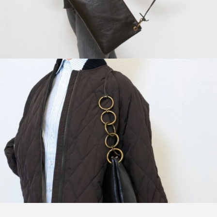
4788.5 km
Calcola percorso
Diego Zoroddu
Circonvallazione Ostiense 275
Roma 00154
Italy
More info
4821.4 km
Calcola percorso
Gallerya Aurelia
Via Abbrescia 83A
Bari 70121
Italy