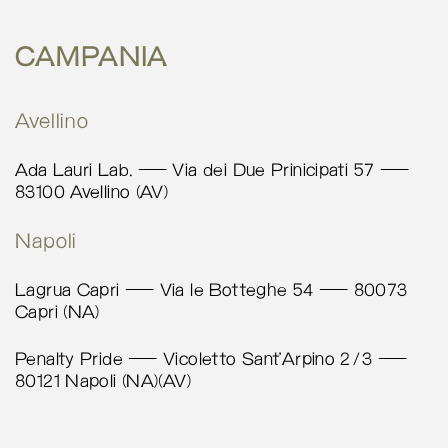
More info
4878.6 km
CAMPANIA
Calcola percorso
Avellino
Moi Perugia
Corso Cavour 194
Ada Lauri Lab. – Via dei Due Prinicipati 57 –
Perugia 06121
83100 Avellino (AV)
Italy
Napoli
More info
Lagrua Capri – Via le Botteghe 54 – 80073
4949.6 km
Capri (NA)
Calcola percorso
Penalty Pride – Vicoletto Sant’Arpino 2/3 –
La Bottega di Brunella – Firenze
80121 Napoli (NA)(AV)
Via Porta Rossa 8
Firenze 50123