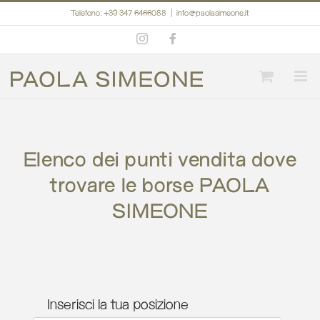
Salta
Telefono: +39 347 6466088
|
info@paolasimeone.it
al
Instagram
Facebook
contenuto
Elenco dei punti vendita dove
trovare le borse PAOLA
SIMEONE
Inserisci la tua posizione