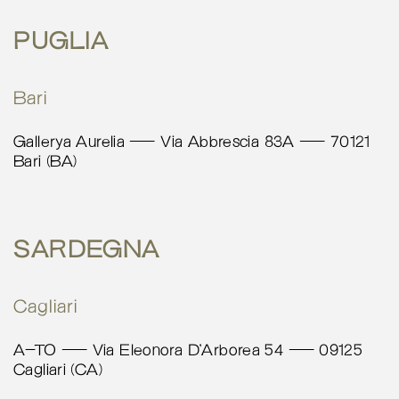
PUGLIA
5136.1 km
Calcola percorso
Bari
Albano Store
Via Canonica 5
Gallerya Aurelia – Via Abbrescia 83A – 70121
Milano 20154
Bari (BA)
Italy
More info
SARDEGNA
5136.6 km
Calcola percorso
Cagliari
Natali Profumeria
Via Matteotti 9C
A-TO – Via Eleonora D’Arborea 54 – 09125
Treviglio (BS) 24047
Cagliari (CA)
Italy