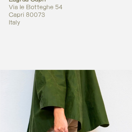
Via le Botteghe 54
Capri 80073
Italy
More info
4733.4 km
Calcola percorso
Penalty Pride
Vicoletto Sant’Arpino 2/3
Napoli 80121
Italy
More info
4762.9 km
Calcola percorso