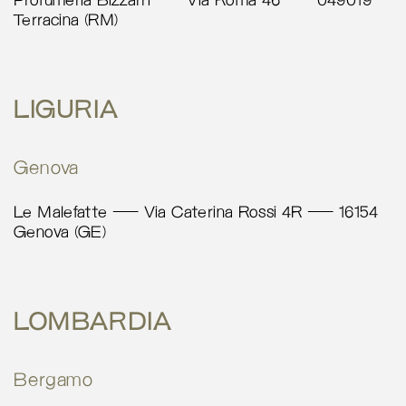
Profumeria Bizzarri – Via Roma 46 – 049019
Torino 10152
Terracina (RM)
Italy
More info
LIGURIA
5066.7 km
Calcola percorso
Genova
Poncif
Piazza Vittorio Veneto 5
Le Malefatte – Via Caterina Rossi 4R – 16154
Genova (GE)
Torino 10124
Italia
More info
LOMBARDIA
5068.1 km
Calcola percorso
Bergamo