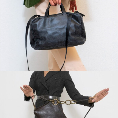
Profumeria Bizzarri
Via Roma 46
Terracina (RM) 04019
Italy
More info
4781.1 km
Calcola percorso
Ada Lauri Lab
Via dei Due Principi 57
Avellino 83100
Italia
More info