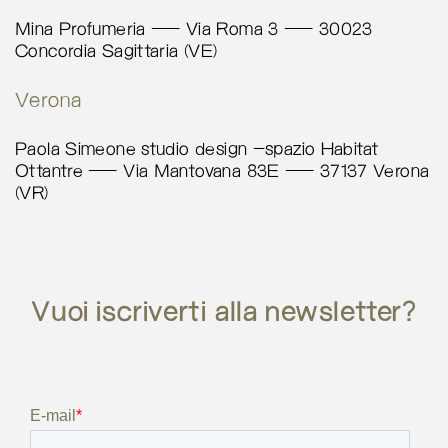
Mina Profumeria – Via Roma 3 – 30023
Interno 11
Concordia Sagittaria (VE)
Via Mantova, 30
Trento 38100
Verona
Italy
Paola Simeone studio design -spazio Habitat
More info
Ottantre – Via Mantovana 83E – 37137 Verona
(VR)
5236.8 km
Calcola percorso
Mina Profumeria
Vuoi iscriverti alla newsletter?
Via Roma 3
Concordia Sagittaria 30023
Italy
More info