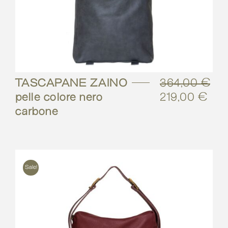
TASCAPANE ZAINO –
364,00
€
pelle colore nero
219,00
€
Il
Il
carbone
prezzo
pre
originale
attu
era:
è:
364,00 €.
219
Sale!