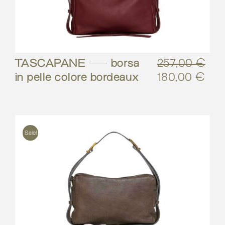
TASCAPANE – borsa
257,00
€
in pelle colore bordeaux
180,00
€
Il
Il
prezzo
pre
originale
attu
era:
è:
257,00 €.
180
Sale!