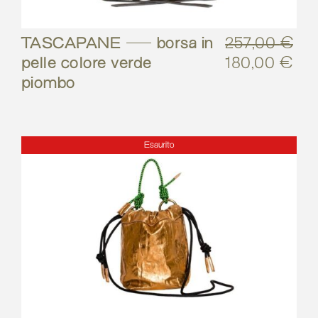
TASCAPANE – borsa in
257,00
€
pelle colore verde
180,00
€
Il
Il
piombo
prezzo
pre
originale
att
era:
è:
257,00 €.
180
Esaurito