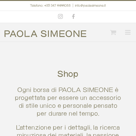
Salta
Telefono: +39 347 6466088
|
info@paolasimeone.it
al
Instagram
Facebook
contenuto
Shop
Ogni borsa di PAOLA SIMEONE è
progettata per essere un accessorio
di stile unico e personale pensato
per durare nel tempo.
L’attenzione per i dettagli, la ricerca
minuziosa dei materiali, la passione