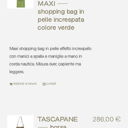
MAXI –
shopping bag in
pelle increspata
colore verde
Maxi shopping bag in pelle effetto increspato
con manici a spalla e maniglie a mano in
corda nautica. Misura over, capiente ma
leggera.
Aggiungi al carrello
Dettagli
TASCAPANE
286,00
€
– borsa