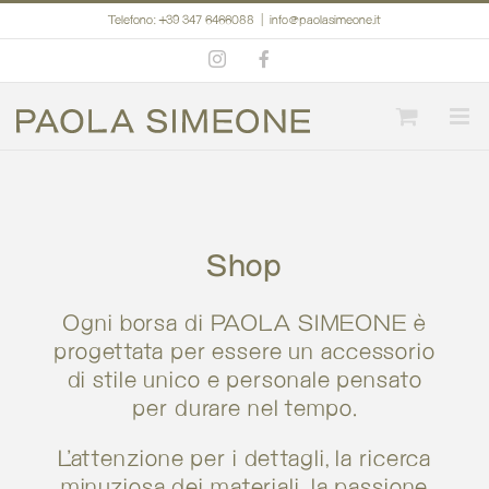
Salta
Telefono: +39 347 6466088
|
info@paolasimeone.it
al
Instagram
Facebook
contenuto
Shop
Ogni borsa di PAOLA SIMEONE è
progettata per essere un accessorio
di stile unico e personale pensato
per durare nel tempo.
L’attenzione per i dettagli, la ricerca
minuziosa dei materiali, la passione