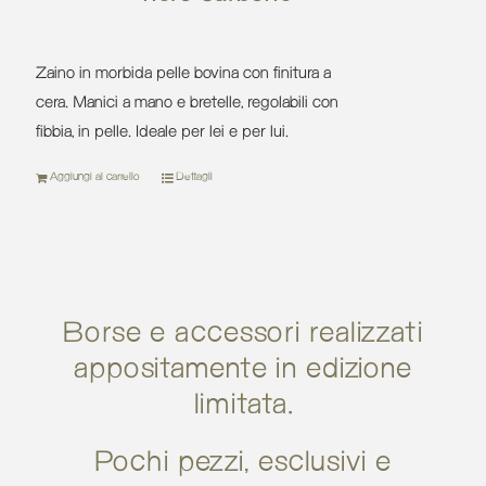
era:
è:
364,00 €.
219
Zaino in morbida pelle bovina con finitura a
cera. Manici a mano e bretelle, regolabili con
fibbia, in pelle. Ideale per lei e per lui.
Aggiungi al carrello
Dettagli
Borse e accessori realizzati
appositamente in edizione
limitata.
Pochi pezzi, esclusivi e