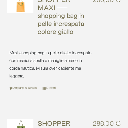
SHOPPER
286,00
€
MAXI –
shopping bag in
pelle increspata
colore giallo
Maxi shopping bag in pelle effetto increspato
con manici a spalla e maniglie a mano in
corda nautica. Misura over, capiente ma
leggera.
Aggiungi al carrello
Dettagli
SHOPPER
286,00
€