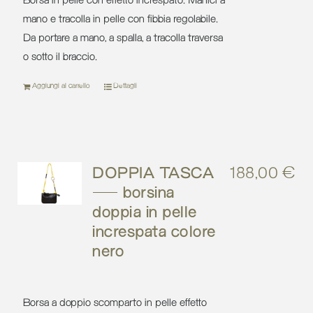
Borsa in pelle con effetto increspato. Manici a
mano e tracolla in pelle con fibbia regolabile.
Da portare a mano, a spalla, a tracolla traversa
o sotto il braccio.
Aggiungi al carrello
Dettagli
DOPPIA TASCA
188,00
€
– borsina
doppia in pelle
increspata colore
nero
Borsa a doppio scomparto in pelle effetto