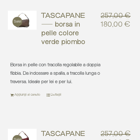
TASCAPANE
257,00
€
Sale!
– borsa in
180,00
€
Il
Il
pelle colore
prezzo
pr
verde piombo
originale
att
era:
è:
257,00 €.
18
Borsa in pelle con tracolla regolabile a doppia
fibbia. Da indossare a spalla, a tracolla lunga o
traversa. Ideale per lei e per lui.
Aggiungi al carrello
Dettagli
TASCAPANE
257,00
€
Sale!