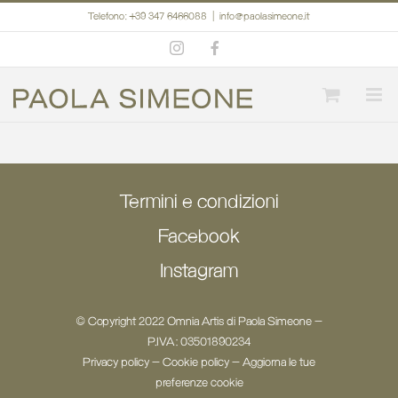
Salta
Telefono: +39 347 6466088
|
info@paolasimeone.it
al
Instagram
Facebook
contenuto
Termini e condizioni
Facebook
Instagram
© Copyright 2022 Omnia Artis di Paola Simeone -
P.IVA: 03501890234
Privacy policy
-
Cookie policy
-
Aggiorna le tue
preferenze cookie