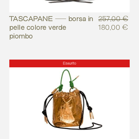
TASCAPANE – borsa in
257,00
€
pelle colore verde
180,00
€
Il
Il
piombo
prezzo
pre
originale
att
era:
è:
257,00 €.
180
Esaurito