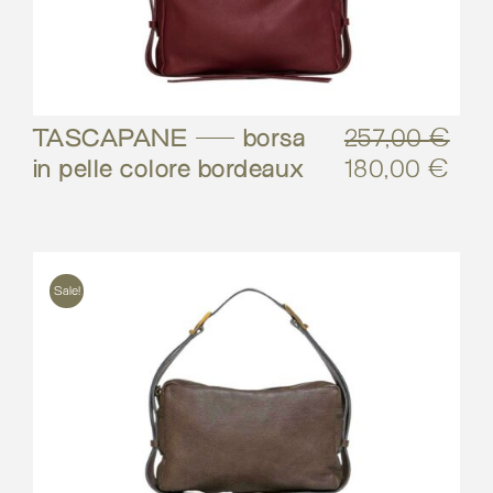
TASCAPANE – borsa
257,00
€
in pelle colore bordeaux
180,00
€
Il
Il
prezzo
pre
originale
attu
era:
è:
257,00 €.
180
Sale!