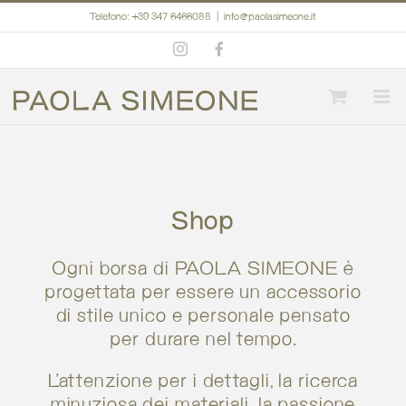
Salta
Telefono: +39 347 6466088
|
info@paolasimeone.it
al
Instagram
Facebook
contenuto
Shop
Ogni borsa di PAOLA SIMEONE è
progettata per essere un accessorio
di stile unico e personale pensato
per durare nel tempo.
L’attenzione per i dettagli, la ricerca
minuziosa dei materiali, la passione