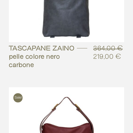
TASCAPANE ZAINO –
364,00
€
pelle colore nero
219,00
€
Il
Il
carbone
prezzo
pre
originale
attu
era:
è:
364,00 €.
219
Sale!